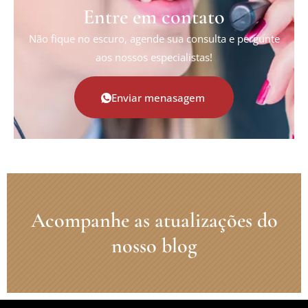
Entre em contato
Não fique no escuro, agende sua consulta e pergunte
aos nossos especialistas!
Enviar menasagem
Acompanhe as atualizações do
nosso blog