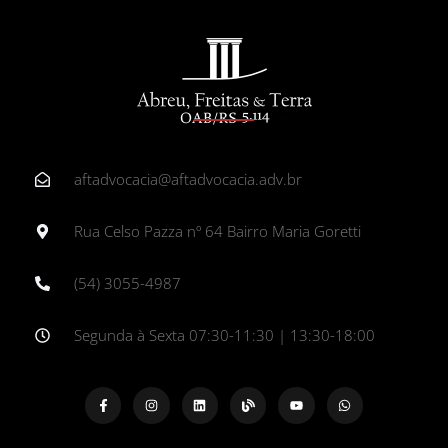
aftadvocacia@aftadvocacia.adv.br
Rua Celso Pazza nº 64 Bairro Maria Goretti
(54) 3055-4987
Segunda à Sexta 07:30-11:30 | 13:30-18:00