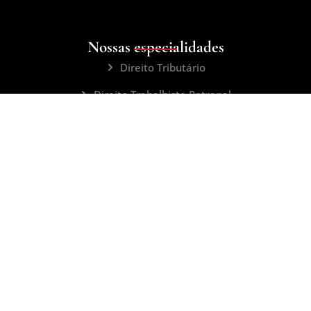
Nossas especialidades
Direito Tributário
Direito Trabalhista Patronal
Direito Extrajudicial
Processos Judiciais Cíveis
Área de Cobranças e Execuções
aftadvocacia