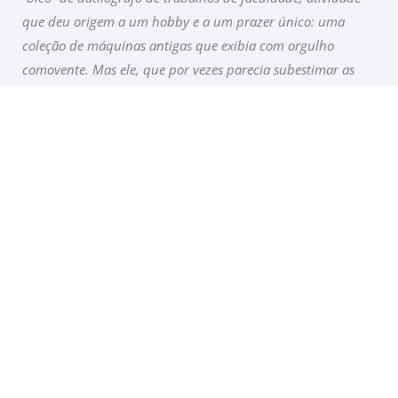
que deu origem a um hobby e a um prazer único: uma
coleção de máquinas antigas que exibia com orgulho
comovente. Mas ele, que por vezes parecia subestimar as
tantas coisas que fez (muitas, a cada dia ainda descobertas),
se gabava mesmo era de seus filhos. Seu maior orgulho era
as relações que tinha no presente. Depois de criá-los com
tanta presença e sabedoria, passou a viajar com sua
companheira – o amor da sua vida, como dizia até o fim –
por todo o mundo. Seguiu e multiplicou o seu entusiasmo
com a vida e com as histórias das coisas, lugares e pessoas.
Foi influenciador digital, advogado, fiscal do Estado e
professor – amante de seus ofícios. Virava, com facilidade,
família de seus colegas de trabalho e alunos. Era
preocupado com o mundo. Foi pioneiro ao propor, na
década de 1990, a ideia de um imposto ecológico. Grande
leitor de filosofia e antigo professor de ioga, dizia que é