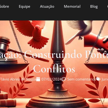
Sobre
Equipe
Atuação
Memorial
Blog
ação: Construindo Ponte
Conflitos
Flávio Abreu de Souza
07/02/2024
Sem comentários
Jurí