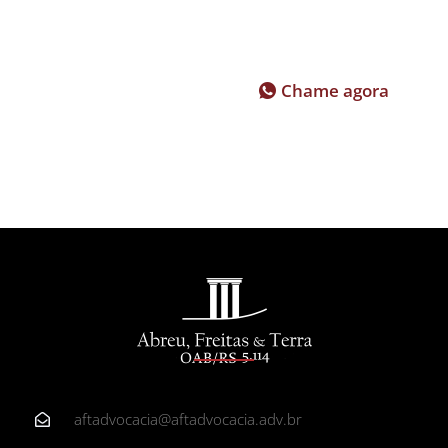
Precisa de
Chame agora
Orientação
Tributária?
aftadvocacia@aftadvocacia.adv.br