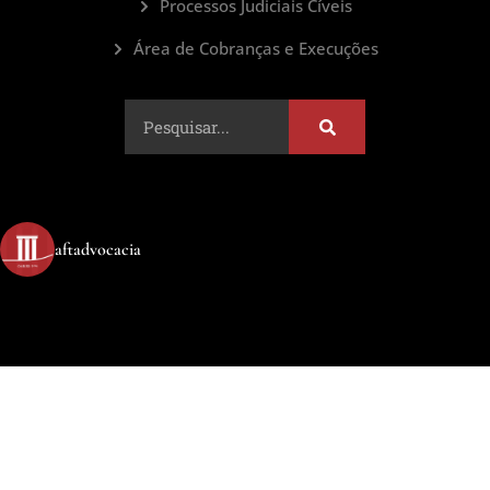
Processos Judiciais Cíveis
Área de Cobranças e Execuções
aftadvocacia