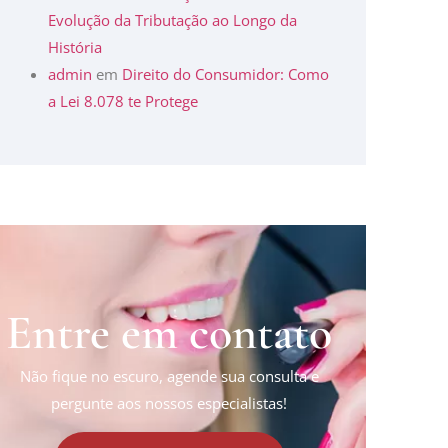
Evolução da Tributação ao Longo da
História
admin
em
Direito do Consumidor: Como
a Lei 8.078 te Protege
Entre em contato
Não fique no escuro, agende sua consulta e
pergunte aos nossos especialistas!