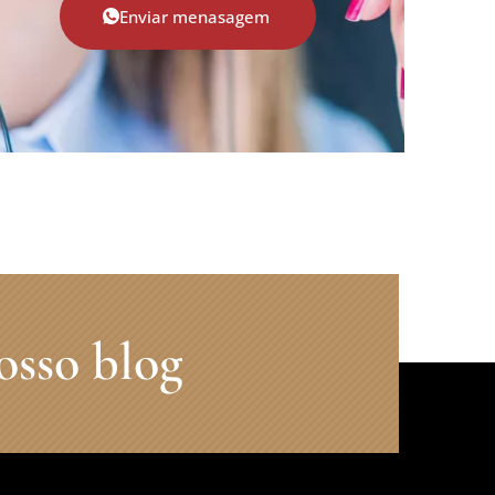
Enviar menasagem
osso blog