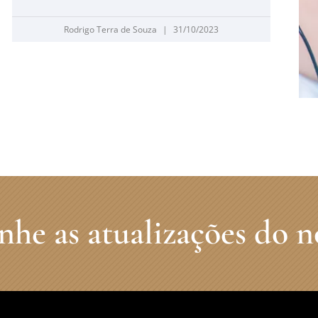
Rodrigo Terra de Souza
31/10/2023
e as atualizações do n