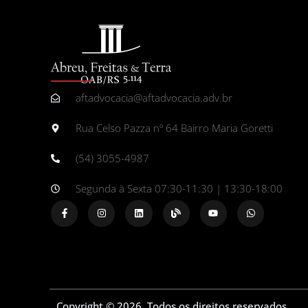
aftadvocacia@aftadvocacia.adv.br
Rua Celso Pazza nº 64 Bairro Maria Goretti
(54) 3055-4987
Segunda à Sexta 07:30-11:30 | 13:30-18:00
Copyright © 2026. Todos os direitos reservados